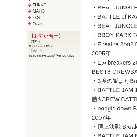
FUKKO
・BEAT JUNGLE
MAHO
・BATTLE of KA
花妙
Yuan
・BEAT JUNGLE 
・BBOY PARK T
【お問い合せ】
《TEL》
・Firealire 2on
090-1770-8650
《MAIL》
2005年
rizedance-studio@yahoo.co.jp
・L.A breakers 
BEST8 CREWBA
・3度の飯よりBreak
・BATTLE JAM 1
勝&CREW BATT
・boogie down B
2007年
・頂上決戦 Break
・BATTLE JAM B