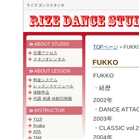
ライズ ダンススタジオ
ABOUT STUDIO
TOPページ
> FUKK
交通アクセス
スタジオレンタル
FUKKO
ABOUT LESSON
FUKKO
料金システム
レッスンスケジュール
・経歴
体験申込
代講 休講 休館日情報
2002年
・DANCE ATTAC
INSTRUCTOR
2003年
YUJI
Ayaka
・CLASSIC vol.
AYA
2004年
TAM