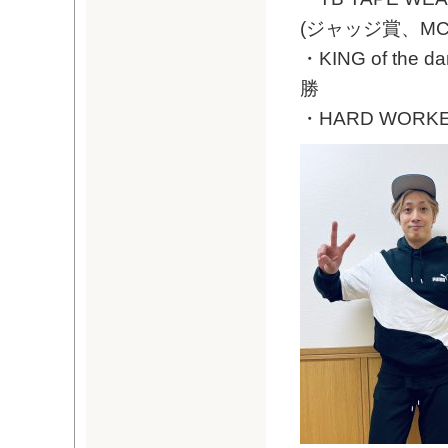
(ジャッジ賞、MC
・KING of the
勝
・HARD WORKER J