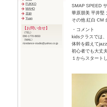
FUKKO
SMAP SPEE
MAHO
華原朋美 平井堅
花妙
Yuan
その他 紅白 C
【お問い合せ】
・コメント
《TEL》
kidsクラスで
090-1770-8650
《MAIL》
体幹を鍛えてja
rizedance-studio@yahoo.co.jp
初心者でも大丈
１からスタート