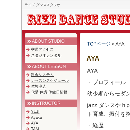
ライズ ダンススタジオ
ABOUT STUDIO
TOPページ
> AYA
交通アクセス
スタジオレンタル
AYA
ABOUT LESSON
AYA
料金システム
レッスンスケジュール
・プロフィール
体験申込
代講 休講 休館日情報
幼少期からモダン
INSTRUCTOR
jazz ダンスや
YUJI
ト育成、振付を
Ayaka
AYA
・経歴
TAM